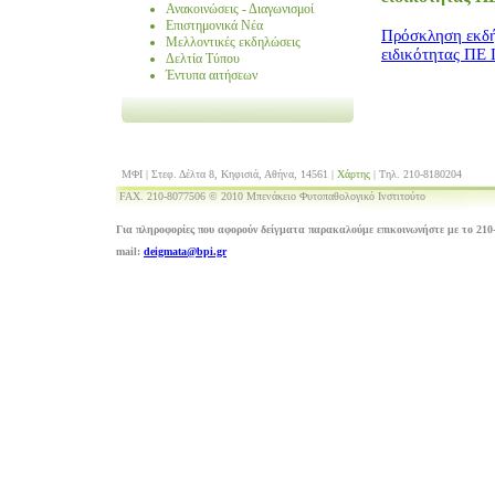
Ανακοινώσεις - Διαγωνισμοί
Επιστημονικά Νέα
Πρόσκληση εκδή
Μελλοντικές εκδηλώσεις
ειδικότητας ΠΕ
Δελτία Τύπου
Έντυπα αιτήσεων
ΜΦΙ | Στεφ. Δέλτα 8, Κηφισιά, Αθήνα, 14561 |
Χάρτης
| Τηλ. 210-8180204
FAX. 210-8077506 © 2010 Μπενάκειο Φυτοπαθολογικό Ινστιτούτο
Για πληροφορίες που αφορούν δείγματα παρακαλούμε επικοινωνήστε με το 210-
mail:
deigmata@bpi.gr