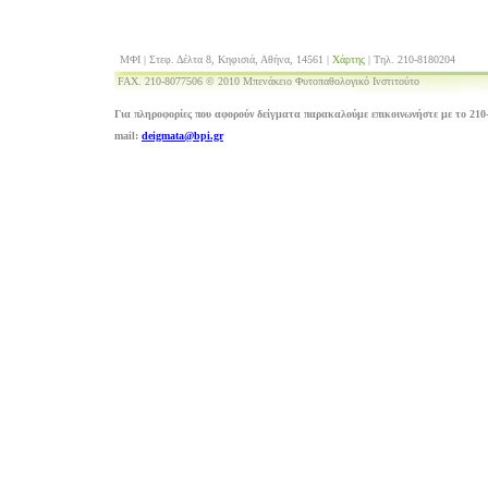
ΜΦΙ | Στεφ. Δέλτα 8, Κηφισιά, Αθήνα, 14561 |
Χάρτης
| Τηλ. 210-8180204
FAX. 210-8077506 © 2010 Μπενάκειο Φυτοπαθολογικό Ινστιτούτο
Για πληροφορίες που αφορούν δείγματα παρακαλούμε επικοινωνήστε με το 210-
mail:
deigmata@bpi.gr