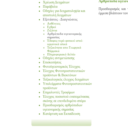
Αρθρόποδα υγειον
Χρέωση Δειγμάτων
Παράβολα
Προσδιορισμός και 
Οδηγίες για δειγματοληψία και
έμμεσα βλάπτουν τον
αποστολή δειγμάτων
Εξετάσεις - Διαγνώσεις
Ασθένειες
Εχθροί
Ζιζάνια
Αρθρόποδα υγειονoμικής
σημασίας
Έδαφος-νερό-φυτικοί ιστοί-
οργανικά υλικά
Τοξικότητα απο Γεωργικά
Φάρμακα
Πληροφοριακό δελτίο
Οδηγίες αντιμετώπισης
Επισκοπήσεις
Φυτοϋγειονομικός Έλεγχος
Έλεγχος Φυτοπροστατευτικών
προϊόντων & Βιοκτόνων
Τοξικολογικός έλεγχος δειγμάτων
Υπολείμματα Φυτοπροστατευτικών
προϊόντων
Επιμολυντές Τροφίμων
Έλεγχος ποσοστού εναπομείνασας
σκόνης σε επενδεδυμένο σπόρο
Προσδιορισμός αρθρόποδων
υγειονομικής σημασίας
Κατάρτιση και Εκπαίδευση